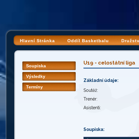
Hlavní Stránka
Oddíl Basketbalu
Družst
U19 - celostátní liga
Soupiska
Výsledky
Základní údaje:
Termíny
Soutěž:
Trenér:
Asistenti:
Soupiska: