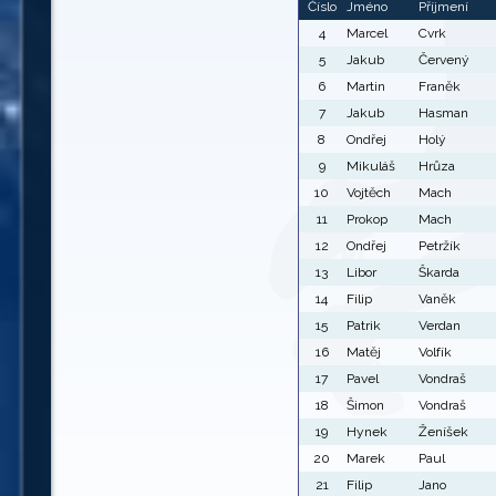
Číslo
Jméno
Příjmení
4
Marcel
Cvrk
5
Jakub
Červený
6
Martin
Franěk
7
Jakub
Hasman
8
Ondřej
Holý
9
Mikuláš
Hrůza
10
Vojtěch
Mach
11
Prokop
Mach
12
Ondřej
Petržík
13
Libor
Škarda
14
Filip
Vaněk
15
Patrik
Verdan
16
Matěj
Volfík
17
Pavel
Vondraš
18
Šimon
Vondraš
19
Hynek
Ženíšek
20
Marek
Paul
21
Filip
Jano