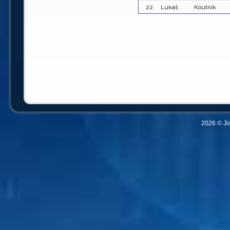
22
Lukáš
Koutník
2026 © Ji