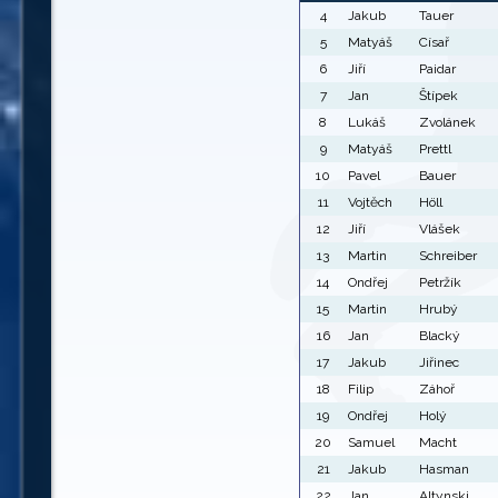
4
Jakub
Tauer
5
Matyáš
Císař
6
Jiří
Paidar
7
Jan
Štípek
8
Lukáš
Zvolánek
9
Matyáš
Prettl
10
Pavel
Bauer
11
Vojtěch
Höll
12
Jiří
Vlášek
13
Martin
Schreiber
14
Ondřej
Petržík
15
Martin
Hrubý
16
Jan
Blacký
17
Jakub
Jiřinec
18
Filip
Záhoř
19
Ondřej
Holý
20
Samuel
Macht
21
Jakub
Hasman
22
Jan
Altynski