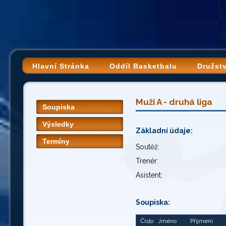
Hlavní Stránka
Oddíl Basketbalu
Družst
Muži A - druhá liga
Soupiska
Výsledky
Základní údaje:
Termíny
Soutěž:
Trenér:
Asistent:
Soupiska:
Číslo
Jméno
Příjmení