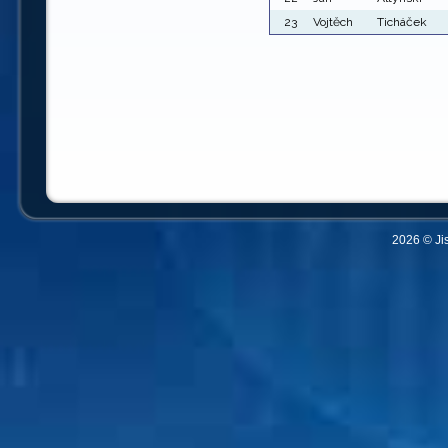
23
Vojtěch
Ticháček
2026 © Ji