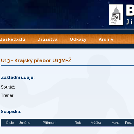
 Basketbalu
Družstva
Odkazy
Archiv
U13 - Krajský přebor U13M+Ž
Základní údaje:
Soutěž:
Trenér:
Soupiska:
Číslo
Jméno
Příjmení
Rok
Výška
Váha
Post