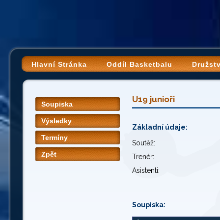
Hlavní Stránka
Oddíl Basketbalu
Družst
U19 junioři
Soupiska
Výsledky
Základní údaje:
Termíny
Soutěž:
Zpět
Trenér:
Asistenti:
Soupiska: