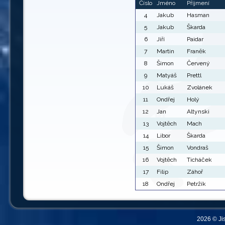
Číslo
Jméno
Příjmení
4
Jakub
Hasman
5
Jakub
Škarda
6
Jiří
Paidar
7
Martin
Franěk
8
Šimon
Červený
9
Matyáš
Prettl
10
Lukáš
Zvolánek
11
Ondřej
Holý
12
Jan
Altynski
13
Vojtěch
Mach
14
Libor
Škarda
15
Šimon
Vondraš
16
Vojtěch
Ticháček
17
Filip
Záhoř
18
Ondřej
Petržík
2026 © Ji