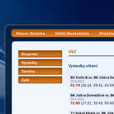
Hlavní Stránka
Oddíl Basketbalu
Družst
U17
Soupiska
Výsledky
Výsledky utkání:
Termíny
BC Kolín B vs. BK Jiskra 
Zpět
20.6.2021
51:74
(16:14, 29:41, 41:59
BK Jiskra Domažlice vs. B
20.6.2021
72:85
(17:21, 33:43, 55:65
TJ Sokol Kbely vs. BK Jis