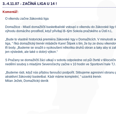
3.-4.11.07 - ZAČÍNÁ LIGA U 14 !
Komentář:
O víkendu začne žákovská liga
Domažlice - Mladí domažličtí basketbalisté vstoupí o víkendu do žákovské lig
výhodu domácího prostředí, když přivítají B–tým Sokola pražského a Ústí n.L.
„Bude to vlastně historická premiéra žákovské ligy v Domažlicích. V minulosti s
liga, “ říká domažlický trenér mládeže Karel Štípek s tím, že by ze dvou víken
tři body. „Budeme se snažit o vyzkoušení několika druhů obran a taky aby si za
jen výsledek, ale také o dobrý výkon.“
S Pražany se domažličtí žáci utkají v sobotu odpoledne od půl čtvrté v tělocv
nedělní souboj s mladými Severočechy začne v 10 hodin ve Sportovní hale TJ J
„Budeme rádi, když nás přijdou fanoušci podpořit. Slibujeme agresivní obranu p
atraktivní žákovský basketbal. Kádr máme kompletní, “ uzavírá trenér.
Milan Ježek, Domažlický deník