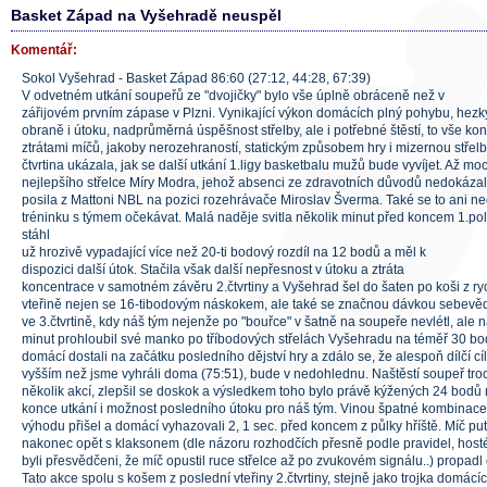
Basket Západ na Vyšehradě neuspěl
Komentář:
Sokol Vyšehrad - Basket Západ 86:60 (27:12, 44:28, 67:39)
V odvetném utkání soupeřů ze "dvojičky" bylo vše úplně obráceně než v
zářijovém prvním zápase v Plzni. Vynikající výkon domácích plný pohybu, hezk
obraně i útoku, nadprůměrná úspěšnost střelby, ale i potřebné štěstí, to vše kon
ztrátami míčů, jakoby nerozehraností, statickým způsobem hry i mizernou střelbo
čtvrtina ukázala, jak se další utkání 1.ligy basketbalu mužů bude vyvíjet. Až mo
nejlepšího střelce Míry Modra, jehož absenci ze zdravotních důvodů nedokázal
posila z Mattoni NBL na pozici rozehrávače Miroslav Šverma. Také se to ani 
tréninku s týmem očekávat. Malá naděje svitla několik minut před koncem 1.p
stáhl
už hrozivě vypadající více než 20-ti bodový rozdíl na 12 bodů a měl k
dispozici další útok. Stačila však další nepřesnost v útoku a ztráta
koncentrace v samotném závěru 2.čtvrtiny a Vyšehrad šel do šaten po koši z ry
vteřině nejen se 16-tibodovým náskokem, ale také se značnou dávkou sebevědo
ve 3.čtvrtině, kdy náš tým nejenže po "bouřce" v šatně na soupeře nevlétl, al
minut prohloubil své manko po tříbodových střelách Vyšehradu na téměř 30 bodů
domácí dostali na začátku posledního dějství hry a zdálo se, že alespoň dílčí cí
vyšším než jsme vyhráli doma (75:51), bude v nedohlednu. Naštěstí soupeř troc
několik akcí, zlepšil se doskok a výsledkem toho bylo právě kýžených 24 bodů 
konce utkání i možnost posledního útoku pro náš tým. Vinou špatné kombinace
výhodu přišel a domácí vyhazovali 2, 1 sec. před koncem z půlky hříště. Míč put
nakonec opět s klaksonem (dle názoru rozhodčích přesně podle pravidel, hosté i
byli přesvědčeni, že míč opustil ruce střelce až po zvukovém signálu..) propadl
Tato akce spolu s košem z poslední vteřiny 2.čtvrtiny, stejně jako trojka domácíc