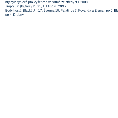
hry byla typická pro Vyšehrad ve formě ze středy 9.1.2008..
Trojky 8:0 (!!), fauly 23:21, TH 18/14 : 20/12
Body hostů: Blacký Jiří 17, Šverma 10, Palatinus 7, Kovanda a Eisman po 6, B
po 4, Drobný