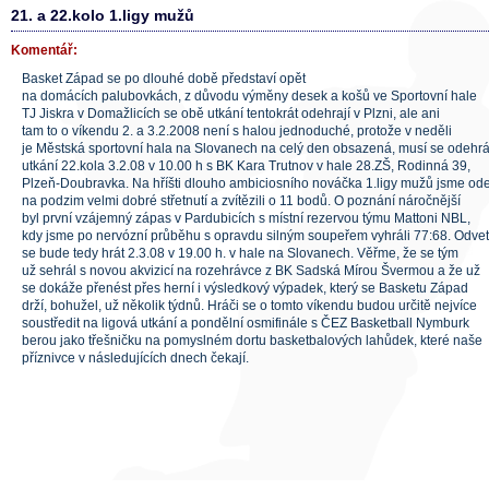
21. a 22.kolo 1.ligy mužů
Komentář:
Basket Západ se po dlouhé době představí opět
na domácích palubovkách, z důvodu výměny desek a košů ve Sportovní hale
TJ Jiskra v Domažlicích se obě utkání tentokrát odehrají v Plzni, ale ani
tam to o víkendu 2. a 3.2.2008 není s halou jednoduché, protože v neděli
je Městská sportovní hala na Slovanech na celý den obsazená, musí se odehrá
utkání 22.kola 3.2.08 v 10.00 h s BK Kara Trutnov v hale 28.ZŠ, Rodinná 39,
Plzeň-Doubravka. Na hříšti dlouho ambiciosního nováčka 1.ligy mužů jsme ode
na podzim velmi dobré střetnutí a zvítězili o 11 bodů. O poznání náročnější
byl první vzájemný zápas v Pardubicích s místní rezervou týmu Mattoni NBL,
kdy jsme po nervózní průběhu s opravdu silným soupeřem vyhráli 77:68. Odve
se bude tedy hrát 2.3.08 v 19.00 h. v hale na Slovanech. Věřme, že se tým
už sehrál s novou akvizicí na rozehrávce z BK Sadská Mírou Švermou a že už
se dokáže přenést přes herní i výsledkový výpadek, který se Basketu Západ
drží, bohužel, už několik týdnů. Hráči se o tomto víkendu budou určitě nejvíce
soustředit na ligová utkání a pondělní osmifinále s ČEZ Basketball Nymburk
berou jako třešničku na pomyslném dortu basketbalových lahůdek, které naše
příznivce v následujících dnech čekají.