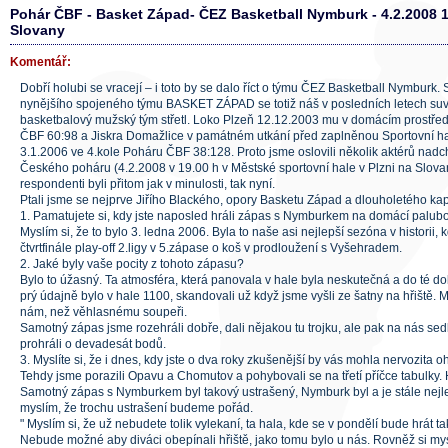
Pohár ČBF - Basket Západ- ČEZ Basketball Nymburk - 4.2.2008 1
Slovany
Komentář:
Dobří holubi se vracejí – i toto by se dalo říct o týmu ČEZ Basketball Nymburk
nynějšího spojeného týmu BASKET ZÁPAD se totiž náš v posledních letech suv
basketbalový mužský tým střetl. Loko Plzeň 12.12.2003 mu v domácím prostřed
ČBF 60:98 a Jiskra Domažlice v památném utkání před zaplněnou Sportovní hal
3.1.2006 ve 4.kole Poháru ČBF 38:128. Proto jsme oslovili několik aktérů nadc
Českého poháru (4.2.2008 v 19.00 h v Městské sportovní hale v Plzni na Slova
respondenti byli přitom jak v minulosti, tak nyní.
Ptali jsme se nejprve Jiřího Blackého, opory Basketu Západ a dlouholetého kap
1. Pamatujete si, kdy jste naposled hráli zápas s Nymburkem na domácí palub
Myslím si, že to bylo 3. ledna 2006. Byla to naše asi nejlepší sezóna v historii, 
čtvrtfinále play-off 2.ligy v 5.zápase o koš v prodloužení s Vyšehradem.
2. Jaké byly vaše pocity z tohoto zápasu?
Bylo to úžasný. Ta atmosféra, která panovala v hale byla neskutečná a do té do
prý údajně bylo v hale 1100, skandovali už když jsme vyšli ze šatny na hřiště. Mys
nám, než věhlasnému soupeři.
Samotný zápas jsme rozehráli dobře, dali nějakou tu trojku, ale pak na nás sed
prohráli o devadesát bodů.
3. Myslíte si, že i dnes, kdy jste o dva roky zkušenější by vás mohla nervozita o
Tehdy jsme porazili Opavu a Chomutov a pohybovali se na třetí příčce tabulky. 
Samotný zápas s Nymburkem byl takový ustrašený, Nymburk byl a je stále nejlep
myslím, že trochu ustrašení budeme pořád.
" Myslím si, že už nebudete tolik vylekaní, ta hala, kde se v pondělí bude hrát 
Nebude možné aby diváci obepínali hřiště, jako tomu bylo u nás. Rovněž si my