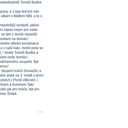
r basketbalistů Tomáš Budka
asy, a 1.liga teď pro nás
 utkání v Mattoni NBL a to s
jsilnější sestavě, jakési
ivní zápas nejen pro naše
 se tým z druhé nejvyšší
mburkem na domácí
olnění střešní konstrukce
 v naší hale, mohli jsme se
dí, “ dodal Tomáš Budka a
s námi naše domácí
i věhlasného soupeře. Byl
zenou“.
 Spojení hráčů Domažlic a
né době na 3. místě v první
vézt z Plzně vítězství, i
ěčínem a Kunínem.Tato
zké jak pro hráče, tak pro
lav Šístek.
#tbs