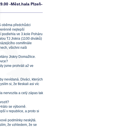
9.00 -Měst.hala Plzeň-
. S oběma předchůdci
erénně nejlepší
í podlehla ve 3.kole Poháru
ou TJ Jiskra (1100 diváků)
házejícího osmifinále
nech, všichni naši
itány Jiskry Domažlice.
ovce?
kdy jsme prohráli až ve
by nevídaná. Diváci, kterých
lím si, že tleskali asi víc
la nervozita a celý zápas tak
hrozit?
Hrálo se výborně.
ší v republice, a proto si
takové podmínky neskýtá.
slím, že vzhledem, že se