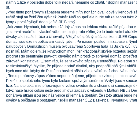
nám v 1.lize v poslední době tolik nedaří, nemáme co ztratit, " doplnil manaže
st.
„Před tímto pohárovým zápasem budeme mít v nohách dva ligové víkendové záp
určitě stojí na žebříčku výš než Pohár. Náš soupeř ale bude mít za sebou také 2
týmy z první čtyřky!“ dodal ještě Jiří Blacký.
„Jak znám Nymburk, tak nebere žádný zápas na lehkou váhu, určitě přijedou v ne
„rezervní hráče“ oni vlastně vůbec nemají, proto věřím, že to bude velmi atrakt
diváky, ale i naše hráče a činovníky. Vždyť s úspěšným účastníkem ULEB Cupu
domácí soutěže nepotkávám každý týden. Po našem posledním zápase s Ny
palubovce v Domažlicích musela být uzavřena Sportovní hala TJ Jiskra kvůli uv
nosníků. Mám dojem, že kdybychom mohli tenkrát dohrát skvěle rozjetou sezónu
prodrat i do semifinále play-off, chybělo nám prostě to správné domácí prostře
zároveň konstatoval: „Jsem rád, že se takovéto zápasy uskutečňují. Pojedou 
roztleskávačky“. Myslím, že přijede hodně diváků, aby podpořili náš tým i viděl
bych moc rád, kdyby do Plzně na basket přišlo více diváků, než chodívá na há
„ Tento pohárový zápas vůbec nepodceňujeme, přijedeme v kompletní sestavě.
Plzně do společného týmu bylo krokem správným směrem. Vždyť jsou v součast
lize. Na toto utkání se připravujeme velice svědomitě a chceme si samozřejmě od
když naše hráče čekají ještě předtím dva zápasy o víkendu v Mattoni NBL s D
pohárová utkání jsou pro nás velice příjemná a doufám, že i toto utkání bude he
diváky a počítáme s postupem, “sdělil manažer ČEZ Basketball Nymburku Vratis