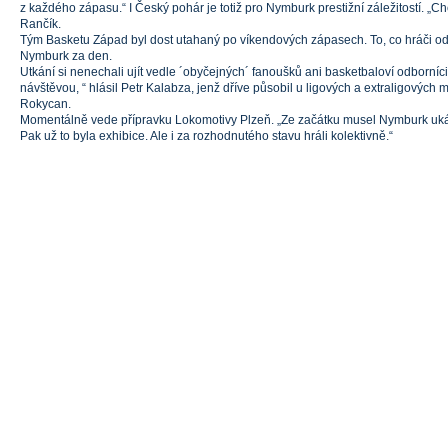
z každého zápasu.“ I Český pohár je totiž pro Nymburk prestižní záležitostí. „Chc
Rančík.
Tým Basketu Západ byl dost utahaný po víkendových zápasech. To, co hráči odt
Nymburk za den.
Utkání si nenechali ujít vedle ´obyčejných´ fanoušků ani basketbaloví odborníc
návštěvou, “ hlásil Petr Kalabza, jenž dříve působil u ligových a extraligových
Rokycan.
Momentálně vede přípravku Lokomotivy Plzeň. „Ze začátku musel Nymburk ukáza
Pak už to byla exhibice. Ale i za rozhodnutého stavu hráli kolektivně.“