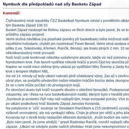
Nymburk dle předpokladů nad síly Basketu Západ
Komentář:
Čtyřnásobný mistr republiky ČEZ Basketball Nymburk zdolal v pondělním utká
tým Basketu Západ 106:33.
Basket Západ nastoupil ke třetímu zápasu ve třech dnech a bylo jasné, že se to 
průběhu zápasu projevit.
Velmi slušná návštěva (na plzeňské poměry při basketbale) měla možnost vidě
největšími hvězdami, chyběl jen rozehrávač Pavel Beneš. Velmi silná sestava n
pětky (Lee, Sokolovský, Křemen, Rančík, Benda), ale trvalo plných 2 min. 10 se
několikanásobný mistr prosadil.
Naši hráči poté kontrovali několika vydařenými akcemi, takže víc než polovinu pr
Nymburkem krok. Pak favorit vystřídal několik hráčů a první část hry skončila ji
Naplno se rozdíl mezi oběma týmy ukázal po vystřídání Míry Švermy a Jardy Kov
krok s tempem Mattoni NBL.
Asi od 14. minuty už tedy utkání nabralo plně očekávaný vývoj. Zas až v závěru
ubral plyn, se podařilo především našim mladým hráčům trochu skóre zkorigovat
že se s nimi může počítat i do prvoligových bojů.
Po skončení duelu byli hráči soupeře dlouho v obležení fanoušků. Podepisoval
vstupenky, ale i třeba na ruce basketbalových nadějí, kterých bylo v hledišti pln
„Nymburk je poslední čtyři roky náš nejlepší tým, hraje evropské poháry. Více j
po utkání podkošový hráč Basketu Západ Jaroslav Kovanda.
Na palubovce si ´užil´ souboje se Slovákem Rančíkem a 215 centimetrů vyso
výškově srovnatelný, ale má vynikající střelu. Chán je přece jen větší a jeho kila
Kovanda byl s devíti body nejlepším střelcem domácích. „Kvůli bodům ale nehr
„Bylo nám jasné, že jsme silnější, “ pravil Radoslav Rančík, rovněž nejlepší s
zápase. „Utkání se odvíjelo podle našich představ. Hráli jsme nekompromisní o