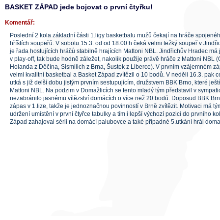
BASKET ZÁPAD jede bojovat o první čtyřku!
Komentář:
Poslední 2 kola základní části 1.ligy basketbalu mužů čekají na hráče spojen
hříštích soupeřů. V sobotu 15.3. od od 18.00 h čeká velmi težký soupeř v Jindř
je řada hostujících hráčů stabilně hrajících Mattoni NBL. Jindřichův Hradec má j
v play-off, tak bude hodně záležet, nakolik použije právě hráče z Mattoni NBL
Holanda z Děčína, Sismilich z Brna, Šustek z Liberce). V prvním vzájemném zá
velmi kvalitní basketbal a Basket Západ zvítězil o 10 bodů. V neděli 16.3. pak 
utká s již delší dobu jistým prvním sestupujícím, družstvem BBK Brno, které ješ
Mattoni NBL. Na podzim v Domažlicích se tento mladý tým představil v sympatic
nezabránilo jasnému vítězství domácích o více než 20 bodů. Doposud BBK Brn
zápas v 1.lize, takže je jednoznačnou povinností v Brně zvítězit. Motivaci má t
udržení umístění v první čtyřce tabulky a tím i lepší výchozí pozici do prvního ko
Západ zahajoval sérii na domácí palubovce a také případné 5.utkání hrál doma