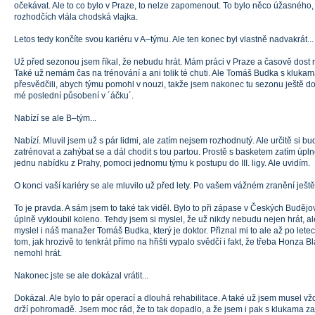
očekávat. Ale to co bylo v Praze, to nelze zapomenout. To bylo něco úžasného
rozhodčích vlála chodská vlajka.
Letos tedy končíte svou kariéru v A–týmu. Ale ten konec byl vlastně nadvakrát...
Už před sezonou jsem říkal, že nebudu hrát. Mám práci v Praze a časově dost 
Také už nemám čas na trénování a ani tolik té chuti. Ale Tomáš Budka s kluka
přesvědčili, abych týmu pomohl v nouzi, takže jsem nakonec tu sezonu ještě doh
mé poslední působení v ´áčku´.
Nabízí se ale B–tým...
Nabízí. Mluvil jsem už s pár lidmi, ale zatím nejsem rozhodnutý. Ale určitě si bu
zatrénovat a zahýbat se a dál chodit s tou partou. Prostě s basketem zatím úp
jednu nabídku z Prahy, pomoci jednomu týmu k postupu do III. ligy. Ale uvidím.
O konci vaší kariéry se ale mluvilo už před lety. Po vašem vážném zranění ještě ve 
To je pravda. A sám jsem to také tak viděl. Bylo to při zápase v Českých Budějov
úplně vykloubil koleno. Tehdy jsem si myslel, že už nikdy nebudu nejen hrát, ale 
myslel i náš manažer Tomáš Budka, který je doktor. Přiznal mi to ale až po lete
tom, jak hrozivě to tenkrát přímo na hřišti vypalo svědčí i fakt, že třeba Honza 
nemohl hrát.
Nakonec jste se ale dokázal vrátit...
Dokázal. Ale bylo to pár operací a dlouhá rehabilitace. A také už jsem musel vžd
drží pohromadě. Jsem moc rád, že to tak dopadlo, a že jsem i pak s klukama za