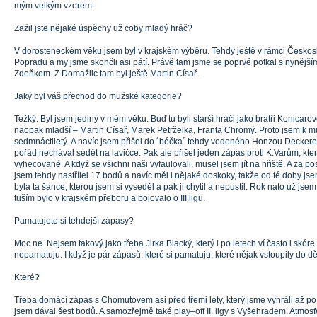
mým velkým vzorem.
Zažil jste nějaké úspěchy už coby mladý hráč?
V dorosteneckém věku jsem byl v krajském výběru. Tehdy ještě v rámci Českosl
Popradu a my jsme skončli asi pátí. Právě tam jsme se poprvé potkal s nyněj
Zdeňkem. Z Domažlic tam byl ještě Martin Císař.
Jaký byl váš přechod do mužské kategorie?
Težký. Byl jsem jediný v mém věku. Buď tu byli starší hráči jako bratři Konicar
naopak mladší – Martin Císař, Marek Petrželka, Franta Chromý. Proto jsem k m
sedmnáctiletý. A navíc jsem přišel do ´béčka´ tehdy vedeného Honzou Deckere
pořád nechával sedět na lavičce. Pak ale přišel jeden zápas proti K.Varům, kt
vyhecované. A když se všichni naši vyfaulovali, musel jsem jít na hřiště. A za p
jsem tehdy nastřílel 17 bodů a navíc měl i nějaké doskoky, takže od té doby js
byla ta šance, kterou jsem si vyseděl a pak ji chytil a nepustil. Rok nato už jsem
tuším bylo v krajském přeboru a bojovalo o III.ligu.
Pamatujete si tehdejší zápasy?
Moc ne. Nejsem takový jako třeba Jirka Blacký, který i po letech ví často i skóre.
nepamatuju. I když je pár zápasů, které si pamatuju, které nějak vstoupily do dě
Které?
Třeba domácí zápas s Chomutovem asi před třemi lety, který jsme vyhráli až p
jsem dával šest bodů. A samozřejmě také play–off II. ligy s Vyšehradem. Atmosf