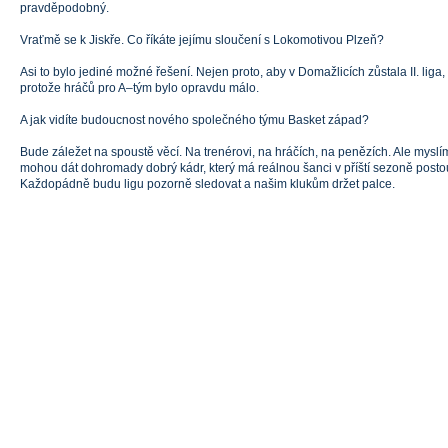
pravděpodobný.
Vraťmě se k Jiskře. Co říkáte jejímu sloučení s Lokomotivou Plzeň?
Asi to bylo jediné možné řešení. Nejen proto, aby v Domažlicích zůstala II. liga,
protože hráčů pro A–tým bylo opravdu málo.
A jak vidíte budoucnost nového společného týmu Basket západ?
Bude záležet na spoustě věcí. Na trenérovi, na hráčích, na penězích. Ale mysl
mohou dát dohromady dobrý kádr, který má reálnou šanci v příští sezoně postoup
Každopádně budu ligu pozorně sledovat a našim klukům držet palce.