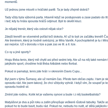
momentů.
Už jednou jsme mluvili o hráčské partě. Ta je tady zřejmě dobrá?
Tady vždy byla výborná parta. Hlavně když se postupovalo a zase padalo do III. 
i teď, kdy tu hrála spousta hráčů odjinud. Byli to skvělí kluci.
Je nějaký trenér, který vás oslovil nějak více?
Zdejší trenéři se víceméně pořád točí dokola. Ať už to byli ze začátku trenéři Č
Ale trenérem, který je hodně svérázný, je Míra Vaněk. A pochopitelně je tu i Mír
asi nejvíce. Už v dorostu v lize a pak zas ve III. a II. lize.
Co vy a jiné sporty?
Hraju třeba tenis, který mě chytil asi před sedmi lety. Ale už na něj také nemám t
jakýkoliv sport, chodíme hrát třeba fotbálek nebo florbal.
Pokud si pamatuji, tenis jste hrál i v okresním Davis Cupu...
Byl jsem v týmu Šumavy, ale už nemám čas. Přesto tam občas zajdu. I tam je skv
opravdu rád. Ale jsem takový, že chci vždycky vyhrát. I když vím, že soupeř je lep
opravdu hodně sil.
Zmínil jste rodinu. Kolik let je vašemu synovi a bude i z něj basketbalista?
Matyášovi je dva a půl roku a zatím převyšuje veškeré růstové tabulky. Takže a
pokud ho to bude bavit, budu rád. Pokud ne, nebudu ho nutit, ať dělá jakýkoliv s