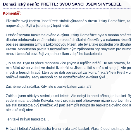
Domažlický deník: PRETTL: SVOU ŠANCI JSEM SI VYSEDĚL
Komentář:
Přestože svoji kariéru Josef Prettl strávil výhradně v dresu Jiskry Domažlice, z
nepovažuje. Byli a jsou tu prý lepší hráči.
Letošní sezona basketbalového A–týmu Jiskry Domažlice byla v mnoha směre
dlouho odehrávala v náhradních prostorách školní tělocvičny a nakonec skončila
posléze spojením týmu s Lokomotivou Plzeň, ale byla také poslední pro dlouh
Prettla. Mohutného pivota s nezaměnitelným způsobem hry, smyslem pro humo
mnozí fanoušci považují za jednu z ikon zdejšího basketbalu.
„To asi ne. Bylo tu přece mnohem více jiných a lepších hráčů. Je ale pravda, ž
minižáků až po vrchol ve druhé lize hrál za Jiskru a lidi si mě s ní spojují. Ale 
jiných a lepších hráčů, kteří by se dali považovat za ikony, “ říká 34letý Prettl 
hráčské kariéry. Tedy alespoň co se domažlického A–týmu týká...
Začněme od začátku. Kdy jste s basketbalem začínal?
Začínal jsem někdy v sedmi, osmi letech. Ale nebyl to hned přímo jen basket. B
vedením pana učitele Kejvala, který pro nás měl připravené různé sportovní hr
ale stal basketbalový kroužek. Až pak jsem přestoupil do basketbalového oddí
ale také můj otec.
Ten také hrával basketbal...
Hrával i fotbal. A starší sestra Ivana hrála také basket. Vlastně dodnes hraje. Je 