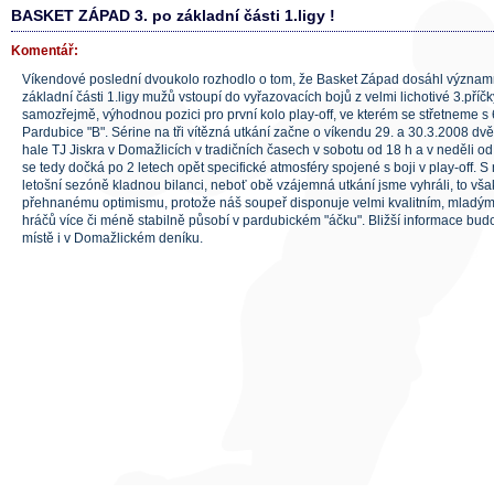
BASKET ZÁPAD 3. po základní části 1.ligy !
Komentář:
Víkendové poslední dvoukolo rozhodlo o tom, že Basket Západ dosáhl význa
základní části 1.ligy mužů vstoupí do vyřazovacích bojů z velmi lichotivé 3.příč
samozřejmě, výhodnou pozici pro první kolo play-off, ve kterém se střetneme s
Pardubice "B". Sérine na tři vítězná utkání začne o víkendu 29. a 30.3.2008 d
hale TJ Jiskra v Domažlicích v tradičních časech v sobotu od 18 h a v neděli 
se tedy dočká po 2 letech opět specifické atmosféry spojené s boji v play-off
letošní sezóně kladnou bilanci, neboť obě vzájemná utkání jsme vyhráli, to vš
přehnanému optimismu, protože náš soupeř disponuje velmi kvalitním, mladým
hráčů více či méně stabilně působí v pardubickém "áčku". Bližší informace bu
místě i v Domažlickém deníku.