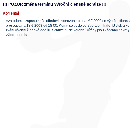
!!! POZOR změna termínu výroční členské schůze !!!
Komentář:
Vzhledem k zápasu naší fotbalové reprezentace na ME 2008 se výroční člensk
přesouvá na 18.6.2008 od 18.00. Konat se bude ve Sportovní hale TJ Jiskra ve 
zváni všichni členové oddílu. Schůze bude volební, vítány jsou všechny návrh
výboru oddílu.