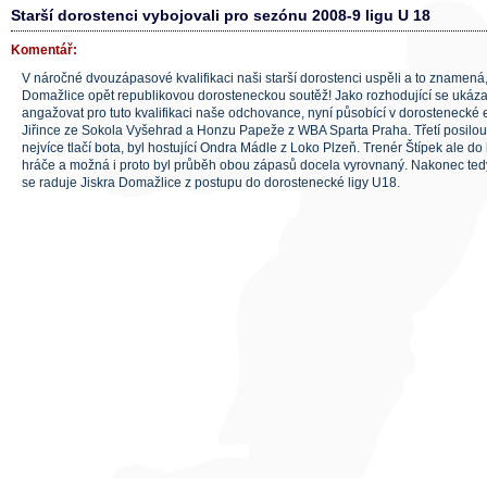
Starší dorostenci vybojovali pro sezónu 2008-9 ligu U 18
Komentář:
V náročné dvouzápasové kvalifikaci naši starší dorostenci uspěli a to znamená,
Domažlice opět republikovou dorosteneckou soutěž! Jako rozhodující se ukázal
angažovat pro tuto kvalifikaci naše odchovance, nyní působící v dorostenecké e
Jiřince ze Sokola Vyšehrad a Honzu Papeže z WBA Sparta Praha. Třetí posilou
nejvíce tlačí bota, byl hostující Ondra Mádle z Loko Plzeň. Trenér Štípek ale do
hráče a možná i proto byl průběh obou zápasů docela vyrovnaný. Nakonec ted
se raduje Jiskra Domažlice z postupu do dorostenecké ligy U18.