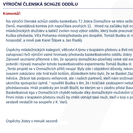
VÝROČNÍ ČLENSKÁ SCHůZE ODDÍLU
Komentář:
Na výroční členské schůzi oddílu basketbalu TJ Jiskra Domažlice se letos seš
členů, mandátová komise jich napočítala pouhých 11. . Hned na začátku byli 
mládežnických družstev a taktéž zvolen nový výbor oddílu, který bude pracovat 
Kuška-předseda, Víťa Pohanka-místopředseda pro dospělé, Tomáš Budka st.-
hospodář, a nově pak Karel Štípek a Jan Raděj.
Úspěchy mládežnických kategorií, vítězství A týmu v krajském přeboru a třetí m
zahajovací řeči výroční valné hromady předseda basketbalového oddílu Jiskry
Zároveň seznámil přítomné s tím, že spojený domažlicko-plzeňský celek dál ex
potvrdil i bývalý manažer tohoto basketbalového experimentu Tomáš Budka st.
„Tento projekt se v Domažlicích příliš neujal. Byly zde i objektivní důvody, reko
svazem zakázáno zde hrát kvůli košům, důsledkem toho bylo, že se Basket Zápa
měsíce. Ztrácel tak podporu veřejnosti, ale i našich partnerů, kteří nám snižoval
ukončila spolupráci úplně, “ vysvětlil Budka s tím, že i hráčské zastoupení nebyl
představovala. Hráli prakticky jen bratři Blačtí, ke kterým se v závěru přidal Bau
Basketbalová liga v Domažlicích chybět nebude díky domažlickým mužstvům 
První místo v krajském přeboru mužů by chtěli obhájit také muži, kteří v boji o po
sestavě nestačili na soupeře z K. Varů.
Úspěchy Jiskry v minulé sezoně