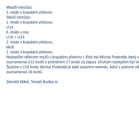
Mladší minižáci
3. místo v krajském přeboru
Starší minižáci
1. místo v krajském přeboru.
U14
6. místo v lize.
U16 + U14
2. místo v krajském přeboru.
Muži
1. místo v krajském přeboru.
Nejlepším střelcem mužů v krajském přeboru I. třídy byl Michal Podestát, který
zaznamenal 412 bodů s průměrem 27 bodů za zápas. Druhým nejlepším byl Van
Špaček s 216 body. Michal Podestát je také autorem rekordu, když v jednom u
zaznamenal 16 bodů.
Zdeněk Mifek, Tomáš Budka st.