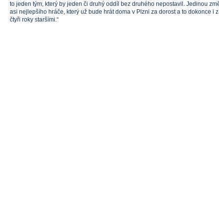
to jeden tým, který by jeden či druhý oddíl bez druhého nepostavil. Jedinou z
asi nejlepšího hráče, který už bude hrát doma v Plzni za dorost a to dokonce i za
čtyři roky staršími.“