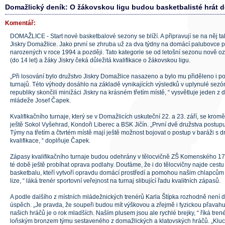
Domažlický deník: O žákovskou ligu budou basketbalisté hrát 
Komentář:
DOMAŽLICE - Start nové basketbalové sezony se blíží. A připravují se na něj ta
Jiskry Domažlice. Jako první se zhruba už za dva týdny na domácí palubovce p
narozených v roce 1994 a později. Tato kategorie se od letošní sezonu nově oz
(do 14 let) a žáky Jiskry čeká důležitá kvalifikace o žákovskou ligu.
„Při losování bylo družstvo Jiskry Domažlice nasazeno a bylo mu přiděleno i po
turnajů. Této výhody dosáhlo na základě vynikajících výsledků v uplynulé sezó
republiky skončili minižáci Jiskry na krásném třetím místě, “ vysvětluje jeden z
mládeže Josef Čapek.
Kvalifikačního turnaje, který se v Domažlicích uskuteční 22. a 23. září, se krom
ještě Sokol Vyšehrad, Kondoři Liberec a BSK Jičín. „První dvě družstva postupu
Týmy na třetím a čtvrtém místě mají ještě možnost bojovat o postup v baráži s d
kvalifikace, “ doplňuje Čapek.
Zápasy kvalifikačního turnaje budou odehrány v tělocvičně ZŠ Komenského 17.
té době ještě probíhat oprava podlahy. Doufáme, že i do tělocvičny najde cest
basketbalu, kteří vytvoří opravdu domácí prostředí a pomohou našim chlapcům 
lize, “ láká trenér sportovní veřejnost na turnaj slibující řadu kvalitních zápasů.
A podle dalšího z místních mládežnických trenérů Karla Štípka rozhodně není 
úspěch. „Je pravda, že soupeři budou mít výškovou a zřejmě i fyzickou přavahu.
našich hráčů je o rok mladších. Naším plusem jsou ale rychlé brejky, “ říká tren
loňským bronzem týmu sestaveného z domažlických a klatovských hráčů. „Kluci j