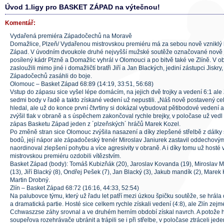
Úvod 1.ligy pro BASKET ZÁPAD na výtečnou!
Komentář:
Vydařená premiéra Západočechů na Moravě
Domažlice, Plzeň/ Vydařenou mistrovskou premiéru má za sebou nově vzniklý 
Západ. V úvodním dvoukole druhé nejvyšší mužské soutěže označované nově jak
posílený kádr Plzně a Domažlic vyhrál v Olomouci a po bitvě také ve Zlíně. V o
zasloužili mimo jiné i domažličtí bratři Jiří a Jan Blackých, jediní zástupci Jiskry,
Západočechů zasáhli do boje.
Olomouc – Basket Západ 68:89 (14:19, 33:51, 56:68)
Vstup do zápasu sice vyšel lépe domácím, na jejich dvě trojky a vedení 6:1 al
sedmi body v řadě a takto získané vedení už nepustili. „Náš nově postavený ce
hledal, ale už do konce první čtvrtiny si dokázal vybudovat pětibodové vedení a
zvýšil tlak v obraně a s úspěchem zakončoval rychle brejky, v poločase už vedl 
zápas Basketu Západ jeden z ´plzeňských´ hráčů Marek Kozel.
Po změně stran sice Olomouc zvýšila nasazení a díky zlepšené střelbě z dálky s
bodů, její nápor ale západočeský trenér Miroslav Janiurek zastavil oddecho
naordinoval zlepšení pohybu a více agresivity v obraně. A i díky tomu už hosté v
mistrovskou premiéru ozdobili vítězstvím.
Basket Západ (body): Tomáš Kubizňák (20), Jaroslav Kovanda (19), Miroslav Mo
(13), Jiří Blacký (8), Ondřej Pešek (7), Jan Blacký (3), Jakub mandík (2), Marek 
Martin Drobný.
Zlín – Basket Západ 68:72 (16:16, 44:33, 52:54)
Na palubovce týmu, který už řadu let patří mezi úzkou špičku soutěže, se hrála
a dramatická partie. Hosté sice celkem rychle získali vedení (4:8), ale Zlín z
Cchwaszzse záhy srovnal a ve druhém herním období získal navrch. A potože 
soupeřova rozehrávače ubránit a trápili se i při střelbe, v poločase ztráceli jed