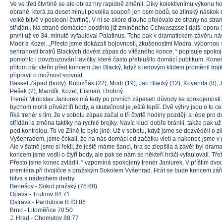
Ve ve třetí čtvrtině se ale obraz hry rapidně změnil. Díky kolektivnímu výkonu h
obraně, která za deset minut povolila soupeři jen osm bodů, se zlínský náskok 
velké bitvě v poslední čtvrtině. V ní se skóre dlouho přelévalo ze strany na stra
střídání. Na straně domácích postihlo již zmíněného Cchwaszsse i další oporu 
první už ve 34. minutě vyfauloval Palatinus. Toho pak v dramatickém závěru ná
Modr a Kozel. „Přesto jsme dokázali bojovností, zkušenostmi Modra, výbornou
sehraností bratrů Blackých dovést zápas do vítězného konce, “ popisuje spokoj
pomohlo i povzbuzování lavičky, které často přehlušilo domácí publikum. Kon
přitom pár vteřin před koncem Jan Blacký, když s ledovým klidem proměnil trojk
připravil o možnost srovnat.
Basket Západ (body): Kubizňák (22), Modr (19), Jan Blacký (12), Kovanda (8), Jiř
Pešek (2), Mandík, Kozel, Eisman, Drobný.
Trenér Mirioslav Janiurek má tedy po prvních zápaseh důvody ke spokojenosti.
bychom mohli přivézt tři body, a skutečnost je ještě lepší. Dvě výhry jsou o to ce
říká trenér s tím, že v sobotu zápas začal o tři čtvrtě hodiny později a lépe pr
střídání a změna taktiky na rychlé brejky. Navíc kluci dobře bránili, takže pak u
pod kontrolou. To ve Zlíně to bylo jiné. Už v sobotu, když jsme se dozvěděli o z
Vyšehradem, jsme čekali, že na nás domácí od začátku vletí a nakonec jsme v p
Ale v šatně jsme si řekli, že ještě máme šanci, hra se zlepšila a závěr byl dramat
koncem jsme vedli o čtyři body, ale pak se nám se někteří hráči vyfaulovali. T
Přesto jsme konec zvládli, “ vzpomíná spokojený trenér Janiurek. V příštím d
premiéra při dvojičce s pražským Sokolem Vyšehrad. Hrát se bude koncem září 
bitva s nádechem derby.
Benešov - Sokol pražský (75:68)
Opava - Trutnov 84:71
Ostrava - Pardubice B 83:86
Brno - Litoměřice 70:50
J. Hrad - Chomutov 88:77