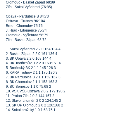
Olomouc - Basket Západ 68:89
Zlín - Sokol Vyšehrad (76:85)
Opava - Pardubice B 84:73
Ostrava - Trutnov 96:104
Brno - Chomutov 75:76
J. Hrad - Litoměřice 75:74
Olomouc - Vyšehrad 58:79
Zlín - Basket Západ 68:72
1. Sokol Vyšehrad 2 2 0 164:134 4
2. Basket Západ 2 2 0 161:136 4
3. BK Opava 2 2 0 168:144 4
4. BK Jindřichův H 2 2 0 163:151 4
5. Brněnský BK 2 1 1 145:126 3
6. KARA Trutnov 2 1 1 175:180 3
7. BK Pardubice B 2 1 1 159:167 3
8. BK Chomutov 2 1 1 153:163 3
9. BC Benešov 1 1 0 75:68 2
10. VSK VŠB Ostrava 2 0 2 179:190 2
11. Proton Zlín 2 0 2 144:157 2
12. Slavoj Litoměř. 2 0 2 124:145 2
13. SK UP Olomouc 2 0 2 126:168 2
14. Sokol pražský 1 0 1 68:75 1