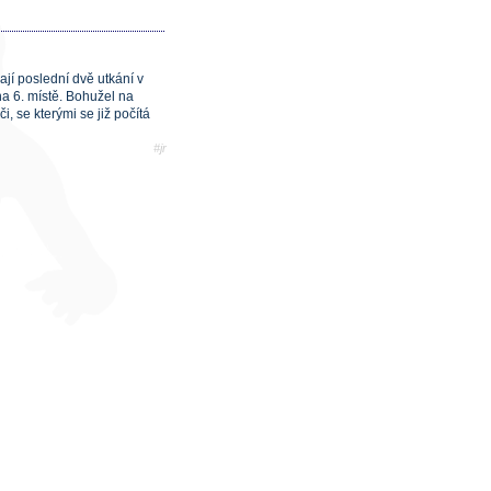
ají poslední dvě utkání v
na 6. místě. Bohužel na
i, se kterými se již počítá
#jr