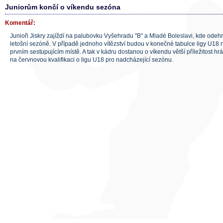
Juniorům končí o víkendu sezóna
Komentář:
Junioři Jiskry zajíždí na palubovku Vyšehradu "B" a Mladé Boleslavi, kde odehr
letošní sezóně. V případě jednoho vítězství budou v konečné tabulce ligy U18 
prvním sestupujícím místě. A tak v kádru dostanou o víkendu větší příležitost hráč
na červnovou kvalifikaci o ligu U18 pro nadcházející sezónu.