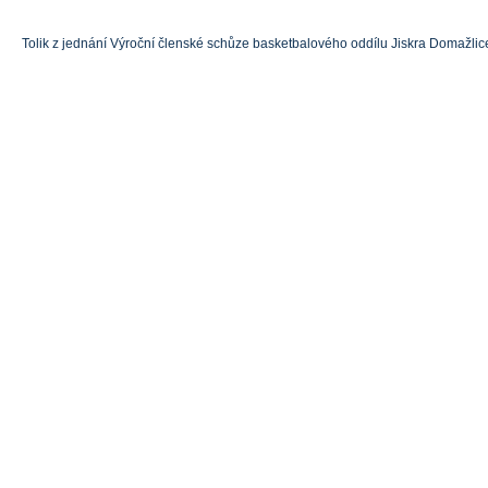
Tolik z jednání Výroční členské schůze basketbalového oddílu Jiskra Domažlic