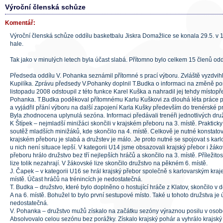
Výroční členská schůze
Komentář:
Výroční členská schůze oddílu basketbalu Jiskra Domažlice se konala 29.5. v 
hale.
Tak jako v minulých letech byla účast slabá. Přítomno bylo celkem 15 členů odd
Předseda oddílu V. Pohanka seznámil přítomné s prací výboru. Zvláště vyzdvihl
Kupilíka. Zprávu předsedy V.Pohanky doplnil T.Budka o informaci na změně pos
listopadu 2008 odstoupil z této funkce Karel Kuška a nahradil jej tehdy místop
Pohanka. T.Budka poděkoval přítomnému Karlu Kuškovi za dlouhá léta práce p
a vyjádřil přání výboru na další zapojení Karla Kušky především do trenérské pr
Byla zhodnocena uplynulá sezóna. Informaci předávali trenéři jednotlivých druž
K Štípek – nejmladší minižáci skončili v krajském přeboru na 3. místě. Prakticky 
soutěž mladších minižáků, kde skončilo na 4. místě. Celkově je nutné konstatov
krajském přeboru je slabá a družstev je málo. Je proto nutné se spojovat s kar
u nich není situace lepší. V kategorii U14 jsme obsazovali krajský přebor i žák
přeboru hrálo družstvo bez tří nejlepších hráčů a skončilo na 3. místě. Příležitost k
lize tolik nezahrají. V žákovské lize skončilo družstvo na pěkném 6. místě.
J. Čapek – v kategorii U16 se hrál krajský přebor společně s karlovarským kraj
místě. Účast hráčů na trénincích je nedostatečná.
T. Budka – družstvo, které bylo doplněno o hostující hráče z Klatov, skončilo v
A na 6. místě. Bohužel to bylo první sestupové místo. Také u tohoto družstva je 
nedostatečná.
V. Pohanka – družstvo mužů získalo na začátku sezóny výraznou posilu v oso
Absolvovalo celou sezónu bez porážky. Získalo krajský pohár a vyhrálo krajský 