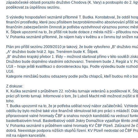
západočeské oblasti porazilo družstvo Chodova (K. Vary) a postoupilo do 2. li
poděkovat za úspěšnou sezónu.
S výsledky hospodaření seznámil přítomné T. Budka. Konstatoval, že oddíl hosp
finanční prostředky, které jsou příslibem bezproblémového absolvování příští se
finančním zabezpečením činnosti je potřeba vyzdvihnout výraznou pomoc měs
K. Štípek upozornil na to, že příští rok bude dotace z města nižší – přibudou nov
V. Pohanka seznámil přítomné, že nájem haly v květnu a v červnu byl snížen na
Plán pro příští sezónu 2009/2010 je takový, že bude vytvořeno „B“ družstvo mu
„A“ družstvo bude hrát 2. ligu. Trenérem bude K. Štípek.
„B“ družstvo krajský přebor 1. třídy – možnost startovat přímo v této soutěži zís
Družstvo bude doplněno vlastními odchovanci. Trenérem bude J. Regál a V. P
U18 – hraje ještě kvalifikaci o dorosteneckou ligu. Podle výsledku bude rozho
U16.
Kategorie minižáků budou odsazeny podle počtu chlapců, kteří budou mít o ba
Z diskuse:
K. Kuška seznámil s průběhem 22. ročníku turnaje veteránů a poděkoval K. Ští
práci při tomto turnaji. Informoval o tom, že Luboš Macht měl možnost zvýšit si t
toho.
T. Budka upozornil na to, že je potřeba udělat nový nábor začátečníků. Vzhlede
oddílu by bylo možné také více finančně stimulovat lidi pro práci s mládeží. Dá
připravované valné hromady ČBF a snahou nových kandidátů na vedoucí funkc
basketbalovém hnutí. Basketbalový oddíl Jiskry Domažlice vyjadřuje těmto z
V. Pohanka seznámil s průběhem valné hromady KV ČBF Plzeň. Zdůraznil že č
dobrá. Neexistuje podpora nižších stupňů řízení. KV Plzeň nedostal od ČBF Pr
mít na nájem kanceláře.