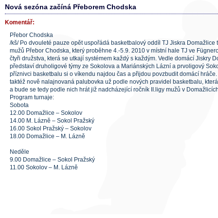
Nová sezóna začíná Přeborem Chodska
Komentář:
Přebor Chodska
/kš/ Po dvouleté pauze opět uspořádá basketbalový oddíl TJ Jiskra Domažlice t
mužů Přebor Chodska, který proběhne 4.-5.9. 2010 v místní hale TJ ve Fügnero
čtyři družstva, která se utkají systémem každý s každým. Vedle domácí Jiskry 
představí druholigové týmy ze Sokolova a Mariánských Lázní a prvoligový Soko
příznivci basketbalu si o víkendu najdou čas a přijdou povzbudit domácí hráče
taktéž nově nalajnovaná palubovka už podle nových pravidel basketbalu, která 
a bude se tedy podle nich hrát již nadcházející ročník II.ligy mužů v Domažlicích
Program turnaje:
Sobota
12.00 Domažlice – Sokolov
14.00 M. Lázně – Sokol Pražský
16.00 Sokol Pražský – Sokolov
18.00 Domažlice – M. Lázně
Neděle
9.00 Domažlice – Sokol Pražský
11.00 Sokolov – M. Lázně