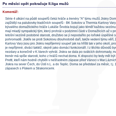
Po měsíci opět pokračuje II.liga mužů
Komentář:
Série 4 utkání na půdě soupeřů čeká hráče a trenéry "A" týmu mužů Jiskry Domaž
zajíždějí na palubovky tradičních soupeřů - BK Sokolov a Thermia Karlovy Var
bývalého domažlického hráče Lukáše Šnobla bojují jako téměř každou sezónu o
mají mladý sympatický tým, který prohrál v podzimní části v Domažlicích až v 
letošní sezóně podobné starosti, družstvo se jí nepodařilo po loňské úspěšné 
pohromadě. Jiskře se proti Sokolovu dlouhodobě daří, takže vedení týmu věří, 
Karlovy Vary jsou pro Jiskru nepříjemný soupeř jak na hříšti tak v jeho okolí, pr
je nepříjmné, diváci taktéž, stejně jako domácí funkcionáři. I z těchto důvodů b
nezdary a konečně v K.Varech vyhrát. Jiskra se dala po svátcích dohromady, ma
trenér má spíše starosti, koho z hráčů nechat doma. K dispozici by tedy měl být 
Prettl, kteří nám hodně chyběli v nešťastném zápase před Vánoci v Mar.Lázních
Jiskra na sever Čech, do Ústí n.L. a do Teplic. Doma se představí za měsíc, t.j. 
zápasech s Pískem a Strakonicemi.