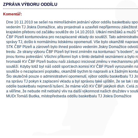
ZPRÁVA VÝBORU ODDÍLU
Komentář:
Dne 10.11.2010 se sešel na mimořádném jednání výbor oddílu basketbalu spolu
vedením TJ Jiskra Domažlice, aby projednali a uzavřeli nepříjemnou záležitost
krajském přeboru od začátku soutěže do 14.10.2010. Utkání minižáků a mužů "
ČBF Plzeň kontumována pro nezaplacené vklady do soutěží. Tato administrativ
správy TJ, došlo k normálnímu lidskému opomenutí. Vše bylo okamžitě naprave
STK ČBF Plzeň a zároveň bylo ihned podáno vedením Jiskry Domažlice odvolán
trestu. Ze strany výboru ČBF Plzeň byl trest zmírněn na kontumaci "s bodem", s
jinou formu potrestání. Všichni přítomní byli s tímto detailně seznámeni a bylo r
hromadě KV ČBF Plzeň budou naši zástupci iniciovat změnu v mechanismu při
soutěží. Kdyby totiž byl náš oddíl sport.tech.komisí KV ČBF Plzeň vyrozuměn n
soutěže o nezaplacení poplatku, okamžitě bychm to napravili a k žádným kont
Šlo skutečně pouze o administrativní opomenutí, výbor oddílu basketbalu TJ J
na správu TJ pokyn k zaplacení vkladu a byl správou také ujištěn, že se tak i s
oddíle basketbalu nejmenší tušení, že máme vůči KV ČBF jakýkoli dluh. Celá zá
a věříme, že nebude mít neblahý vliv na další výkonnost našich družstev v sout
MUDr.Tomáš Budka, místopředseda oddílu basketbalu TJ Jiskra Domažlice