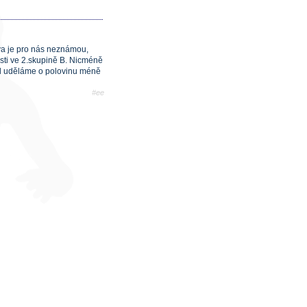
ova je pro nás neznámou,
části ve 2.skupině B. Nicméně
d uděláme o polovinu méně
#ee