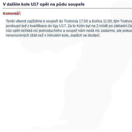
V dalším kole U17 opět na půdu soupeře
Komentář:
Tento víkend zajíždíme k soupeři do Trutnova 17:00 a Kolína 11:00, tým Trutn
postoupil teď z kvalifikace do ligy U17. Za to Kolín byl na 2.místě po základní 
nás opět nečeká nic jednoduchého a soupeř nám nedá nic zadarmo, ale poku
nevynucených ztrát než v minulém kole, úspěch se dostaví.