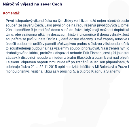
Náročný výjezd na sever Čech
Komentář:
První listopadový víkend čeká na tým Jiskry ve II.lize mužů nejen náročné cesto
soupeři ze severu Čech. Jako první přijde na řadu rezerva prvoligových Litomě
20h. Litoměřice B je tradičně doma silné družstvo, když mají možnost doplnit k
týmu, obě vzájemná utkání v dosavadní historii Litoměřice B doma vyhrály. Je
soupeřem se jeví Sluneta Ústí n.L., která dosud všechny 3 své zápasy letos ve II
ústečtí budou mít určitě v paměti překvapivou prohru s Jiskrou v listopadu loň
to soustředěněji budou na náš vzájemný souboj připravovat. Naši trenéři nyní oce
druholigového kádru, protože k dispozici nebude Erik Eisman, cestující jako tr
zápasy, k dispozici nebude ani jeden z bratrů Blackých a otazník visí nad pl
Lejskem. Připraven naproti tomu bude už po zranění Bauer. Jen připomínám, že
odehraje Jiskra 21. a 22.11.2015 opět na cizích hřištích v Ml.Boleslavi a Praze-
mohou příznivci těšit na II.ligu až v prosinci 5. a 6. proti Kladnu a Slanému.