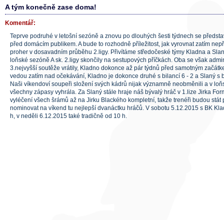
A tým konečně zase doma!
Komentář:
Teprve podruhé v letošní sezóně a znovu po dlouhých šesti týdnech se představ
před domácím publikem. A bude to rozhodně příležitost, jak vyrovnat zatím nepř
proher v dosavadním průběhu 2.ligy. Přivítáme středočeské týmy Kladna a Slané
loňské sezóně A sk. 2.ligy skončily na sestupových příčkách. Oba se však adm
3.nejvyšší soutěže vrátily, Kladno dokonce až pár týdnů před samotným začátkem
vedou zatím nad očekávání, Kladno je dokonce druhé s bilancí 6 - 2 a Slaný s bi
Naši víkendoví soupeři složení svých kádrů nijak významně neobměnili a v loň
všechny zápasy vyhrála. Za Slaný stále hraje náš bývalý hráč v 1.lize Jirka For
vyléčení všech šrámů až na Jirku Blackého kompletní, takže trenéři budou stát
nominovat na víkend tu nejlepší dvanáctku hráčů. V sobotu 5.12.2015 s BK Klad
h, v neděli 6.12.2015 také tradičně od 10 h.