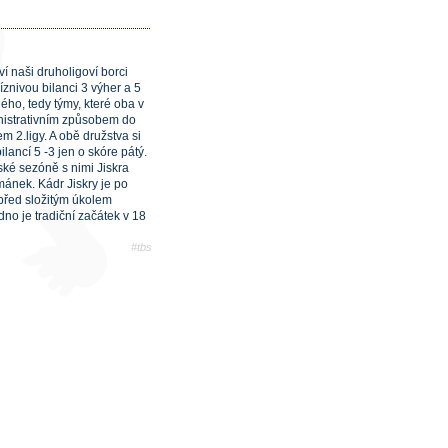
í naši druholigoví borci
íznivou bilanci 3 výher a 5
ho, tedy týmy, které oba v
inistrativním způsobem do
 2.ligy. A obě družstva si
lancí 5 -3 jen o skóre pátý.
ské sezóně s nimi Jiskra
mánek. Kádr Jiskry je po
 před složitým úkolem
no je tradiční začátek v 18
#tbs