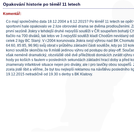
Opakování historie po téměř 11 letech
Komentář:
Co mají společného data 18.12.2004 a 6.12.2015? Po téměř 11 letech se opět
sportovní hale opakovalo ve 2.lize obrovské drama se dvěma prodlouženími. Za
první sezóně Jiskry v tehdejší druhé nejvyšší soutěži v ČR soupeřem bohatý 
tlačilo na 700 diváků, tak letos ve 3.nejvyšší soutěži kladl Chodům nevídaný o
celek 2.ligy BC Slaný. V r.2004 korunovala Jiskra svojí výhrou nad BK Chomuto
64:60, 85:85, 96:96) svůj obrat v průběhu základní části soutěže, kdy po 10 kol
konci soutěže skončila na 9.místě jedinou výhru od postupu do play-off. Souč
však neméně dramatický, obzvláště obě dvě příležitosti domácích zvrátit výhru n
hody po koších s faulem v posledních sekundách základní hrací doby a před 
znamenaly infarktové situace nejen pro diváky, ale i pro lavičky obou soupeřů
zcela jistě líbit a věřme, že byl tou nejlepší reklamou na návštěvu posledního 
19.12.2015 netradičně od 19.30 s derby s BK Klatovy.