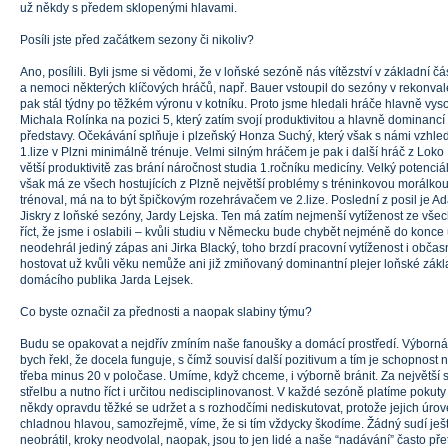
už někdy s předem sklopenými hlavami.
Posíli jste před začátkem sezony či nikoliv?
Ano, posílili. Byli jsme si vědomi, že v loňské sezóně nás vítězství v základní č
a nemoci některých klíčových hráčů, např. Bauer vstoupil do sezóny v rekonv
pak stál týdny po těžkém výronu v kotníku. Proto jsme hledali hráče hlavně vys
Michala Rolínka na pozici 5, který zatím svojí produktivitou a hlavně dominanc
představy. Očekávání splňuje i plzeňský Honza Suchý, který však s námi vzhled
1.lize v Plzni minimálně trénuje. Velmi silným hráčem je pak i další hráč z Lo
větší produktivitě zas brání náročnost studia 1.ročníku medicíny. Velký potenci
však má ze všech hostujících z Plzně největší problémy s tréninkovou morálkou
trénoval, má na to být špičkovým rozehrávačem ve 2.lize. Poslední z posil je A
Jiskry z loňské sezóny, Jardy Lejska. Ten má zatím nejmenší vytíženost ze vše
říct, že jsme i oslabili – kvůli studiu v Německu bude chybět nejméně do konc
neodehrál jediný zápas ani Jirka Blacký, toho brzdí pracovní vytíženost i občas
hostovat už kvůli věku nemůže ani již zmiňovaný dominantní plejer loňské zákl
domácího publika Jarda Lejsek.
Co byste označil za přednosti a naopak slabiny týmu?
Budu se opakovat a nejdřív zmíním naše fanoušky a domácí prostředí. Výborná j
bych řekl, že docela funguje, s čímž souvisí další pozitivum a tím je schopnost 
třeba minus 20 v poločase. Umíme, když chceme, i výborně bránit. Za největší
střelbu a nutno říct i určitou nedisciplinovanost. V každé sezóně platíme pokuty
někdy opravdu těžké se udržet a s rozhodčími nediskutovat, protože jejich úroveň
chladnou hlavou, samozřejmě, víme, že si tím vždycky škodíme. Žádný sudí ješt
neobrátil, kroky neodvolal, naopak, jsou to jen lidé a naše “nadávání” často př