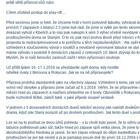
ještě větší přísnost vůči nám.
Cílem zůstává postup do play-off.....
Před sezónou jsme si řekli, že chceme hrát v horní polovině tabulky, vyhrávat d
prvních 7 zápasech s bilancí 2:5 jsme byli rádi, že jsme si vytkli jen tento skrom
dokázali vyhrát v Kbelích a to nás pak nakoplo k sérii 3 výher včetně nevídané v
prodlouženími doma se Slaným. O to víc pak mrzí prohra těsně před Vánoci v K
projevila ta nedisciplinovanost a to pohříchu u těch nejzkušenějších... Ale zpět 
vzhledem k současnému vývoji v soutěži a nevídaně vyrovnané tabulce se stal 
máme výhodu v podobě 6 domácích zápasů z celkových 10, které zbývají do kon
Myslím, že si naši fanoušci zaslouží zažít i letos vyřazovací souboje.
Už příští týden 16.-17.1.2016 se představíte opět doma, kdy hostíte
odvěké rivaly z Berouna a Rokycan. Jak se na ně připravujete?
Příprava probíhá standardně jako na všechny zápasy. Vzhledem k tomu, jak vyšly
volno než obvykle a přípravu jsme začali až 6.1.2016. Věřím, že se připravíme 
měsíci hlad po zápasech a nadšení přetavíme ve 4 body. Obzvláště s Rokycany 
bude rozhodně těžké, záleží také, v jaké přijede soupeř sestavě.
V jednom z 5 dosavadních domácích duelů letošní sezony jste nabídli diváků
drama, když jste Slaný porazili až po druhém prodloužení. Jak tento duel s p
Lze se na to podívat ze dvou úhlů pohledu – v tu chvíli bylo jasné, že tu výhru 
tabulce potřebovali jako sůl, takže hned po zápase spíš velká úleva, že jsme ty 
dlouhodobějšího hlediska je jasné, že ten zápas vstoupil do dějin basketbalu 
prodloužení se jen tak nevidí a já je pamatuji pouze dvě (to první 18.12.2004