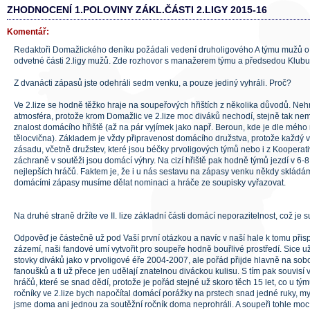
ZHODNOCENÍ 1.POLOVINY ZÁKL.ČÁSTI 2.LIGY 2015-16
Komentář:
Redaktoři Domažlického deníku požádali vedení druholigového A týmu mužů o
odvetné části 2.ligy mužů. Zde rozhovor s manažerem týmu a předsedou Klu
Z dvanácti zápasů jste odehráli sedm venku, a pouze jediný vyhráli. Proč?
Ve 2.lize se hodně těžko hraje na soupeřových hřištích z několika důvodů. Nehr
atmosféra, protože krom Domažlic ve 2.lize moc diváků nechodí, stejně tak ne
znalost domácího hřiště (až na pár vyjímek jako např. Beroun, kde je dle mého
tělocvična). Základem je vždy připravenost domácího družstva, protože každý v
zásadu, včetně družstev, které jsou béčky prvoligových týmů nebo i z Koopera
záchraně v soutěži jsou domácí výhry. Na cizí hřiště pak hodně týmů jezdí v 6-8
nejlepších hráčů. Faktem je, že i u nás sestavu na zápasy venku někdy skládám
domácími zápasy musíme dělat nominaci a hráče ze soupisky vyřazovat.
Na druhé straně držíte ve II. lize základní části domácí neporazitelnost, což je 
Odpověď je částečně už pod Vaší první otázkou a navíc v naší hale k tomu přisp
zázemí, naši fandové umí vytvořit pro soupeře hodně bouřlivé prostředí. Sice u
stovky diváků jako v prvoligové éře 2004-2007, ale pořád přijde hlavně na sobo
fanoušků a ti už přece jen udělají znatelnou diváckou kulisu. S tím pak souvis
hráčů, které se snad dědí, protože je pořád stejné už skoro těch 15 let, co u t
ročníky ve 2.lize bych napočítal domácí porážky na prstech snad jedné ruky, mys
jsme doma ani jednou za soutěžní ročník doma neprohráli. A soupeři tohle moc 