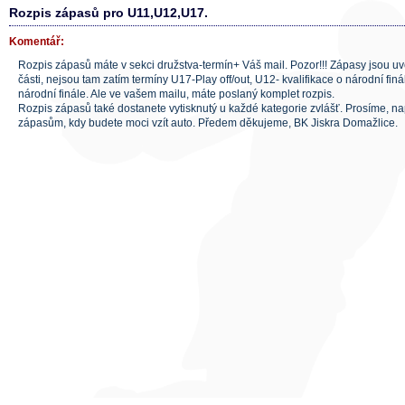
Rozpis zápasů pro U11,U12,U17.
Komentář:
Rozpis zápasů máte v sekci družstva-termín+ Váš mail. Pozor!!! Zápasy jsou 
části, nejsou tam zatím termíny U17-Play off/out, U12- kvalifikace o národní finá
národní finále. Ale ve vašem mailu, máte poslaný komplet rozpis.
Rozpis zápasů také dostanete vytisknutý u každé kategorie zvlášť. Prosíme, n
zápasům, kdy budete moci vzít auto. Předem děkujeme, BK Jiskra Domažlice.