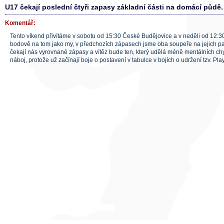
U17 čekají poslední čtyři zapasy základní části na domácí půdě.
Komentář:
Tento víkend přivítáme v sobotu od 15:30 České Budějovice a v neděli od 12:
bodově na tom jako my, v předchozích zápasech jsme oba soupeře na jejich p
čekají nás vyrovnané zápasy a vítěz bude ten, který udělá méně mentálních chy
náboj, protože už začínají boje o postavení v tabulce v bojích o udržení tzv. Pla