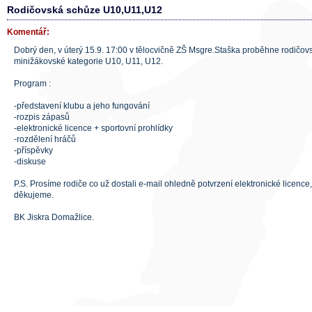
Rodičovská schůze U10,U11,U12
Komentář:
Dobrý den, v úterý 15.9. 17:00 v tělocvičně ZŠ Msgre.Staška proběhne rodičo
minižákovské kategorie U10, U11, U12.
Program :
-představení klubu a jeho fungování
-rozpis zápasů
-elektronické licence + sportovní prohlídky
-rozdělení hráčů
-příspěvky
-diskuse
P.S. Prosíme rodiče co už dostali e-mail ohledně potvrzení elektronické licence,
děkujeme.
BK Jiskra Domažlice.