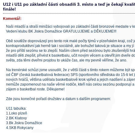
U12 i U11 po základní části obsadili 3. místo a teď je čekají kval
finále!
Komentář:
Naši mladší a straší minižáci vybojovali po základní části bronzové medaile v 
Vedení klubu BK Jiskra Domažlice GRATULUJEME a DĚKUJEME!!!
Obě soutěže doprovázejí pro tento rok malé počty týmů v plzeňském kraji, což 
kontraproduktivní jak herně tak i sociálně, ale bohužel taková je situace a my j
že pro příští sezónu se to zlepší. Naším cílem před sezónou bylo zkušenější hrá
mladší děti zlepšit, přivést k basketbalu, učit novým věcem a otevřít jim dveře
světa, zda těmi dveřmi projdou to ukáže čas, ale my pevně věříme, že ano.
Na trenérské schůzi jsme usoudili, že z větší části s tímto rokem můžeme být sp
od ČBF (česká basketbalová federace) SPS (sportovního střediska do 15-ti let 
nových hráčů, většina udělala basketbalově krok vpřed a jejich nadšení a zájem
nemůže zapomenout na naše věrné rodiče, kteří nás celou sezónu podporují a s
zájem o basketbal roste. Děkujeme!
Zde jsou konečné pořadí družstev a datum s dalším programem:
U11 tabulka:
1.Loko plzeň
2.BK Klatovy
3.Bk Jiskra Domažlice
4.SKB Rokycany