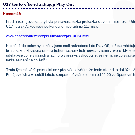
U17 tento víkend zahajují Play Out
Komentář:
Před naše ligové kadety byla postavena těžká překážka s dvěma možnosti. Udr
U17 liga sk.A, kde jsou po konečném pořadí na 11. místě.
www.cbf.cz/souteze/rozpis-utkani/rozpis_3634.html
Nicméně do poloviny sezóny jsme měli nakročeno i do Play Off, což nasvědčuj
to, že každá zbytečná prohra během sezóny bolí nejvíce v jejím závěru. My s
udělat vše co je v našich silách pro vítězství, výhodou je, že nemáme co ztratit 
takže se není na co šetřit!
Tento tým má větší potenciál než předvádí a věřím, že tento víkend to dokáže. 
Budějovicích a v neděli tohoto soupeře přivítáme doma od 11:00 ve Sportovní h