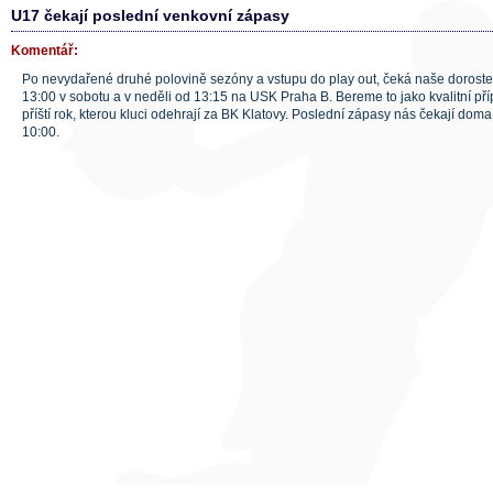
U17 čekají poslední venkovní zápasy
Komentář:
Po nevydařené druhé polovině sezóny a vstupu do play out, čeká naše dorost
13:00 v sobotu a v neděli od 13:15 na USK Praha B. Bereme to jako kvalitní příp
příští rok, kterou kluci odehrají za BK Klatovy. Poslední zápasy nás čekají doma
10:00.