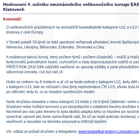
Hodnocení 4 .ročníku mezinárodního velikonočního turnaje EA
Klatovech
Komentář:
O velikonočních prázdninách se domažličtí basketbalisté kategorie U11 a U12 v
doslova z celé Evropy.
V široké paletě 78 týmů se totiž sportovní veřejnosti představí, kromě špičkovýc
Německa, Ukrajiny, Běloruska, Estonska, Slovinska a Litvy.
A zvládnout takový turnaj, který počtem týmů i počtem účastníků – hráčů a hráček
funkcionářů jednotlivých klubů, rozhodčích a řady doprovázejících rodičů si z
PŘÍŠTÍ ROK ZAS! Děti odjížděli nadšené se spousty zážitky a jsme přesvědčeni,
výkonnost vzrostla, což byl náš cíl.
Hrálo se celkem na 8 místech a ať už se bude jednat o kategorii U11, tedy dětí
v kategorii U15, kde se zúčastní i dva týmy reprezentace ČR U15, všude byla b
po vítězství, tedy to, co je mladým sportovcům vlastní.
Naše družstva obsadila v obou kategorií 13.místo z 16-ti týmů.Odehráli i velmi 
šťastným nebo hořkým koncem a po konzultacích s ostatními trenéry družstev s
Nicméně pro nás jako trenéry to byla skvělá ukázka toho co musíme po sezóně 
vynechat, opravit atd.Jsme samozřejmě rádi, že už se malé pokroky dostavují,
vavřínech a neustále na tréninku pracovat a chtít být lepšími.
Viz. odkaz je pořadí družstev a fotogalerie:
www.basketbal-klatovy.cz/eastercup