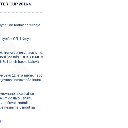
STER CUP 2016 v
ydali do Klatov na turnaje
h týmů z ČR, i týmy z
, trenérů a jejich asistentů,
aslouží od nás : DĚKUJEME A
 že i jejich basketbalová
 ve věku 11 let a méně, nebo
ojovnost, nasazení a touhu
vyrovnané utkání ať se
e jim dostalo uznání.
zlepšovat, změnit,
 ale nesmíme usnout na
/