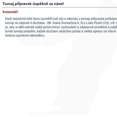
Turnaj přípravek úspěšně za námi!
Komentář:
Naši nejmenší měli šanci poměřit své síly o víkendu v turnaji přípravek pořáda
turnaji se objevili 4 družstva - BK Jiskra Domažlice A, B a Loko Plzeň U10, U9.
je, aby si děti zahráli velký počet minut, vyzkoušeli si zápasové prostředí a odj
tomto turnaji podařilo, každé družstvo obdrželo pohár a veliký aplaus od všech r
dobrou sportovní atmosféru.