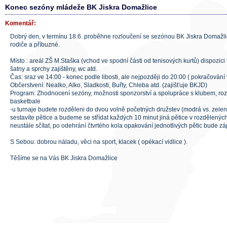
Konec sezóny mládeže BK Jiskra Domažlice
Komentář:
Dobrý den, v termínu 18.6. proběhne rozloučení se sezónou BK Jiskra Domažl
rodiče a příbuzné.
Místo : areál ZŠ M.Staška (vchod ve spodní části od tenisových kurtů) dispozici 
šatny a sprchy zajištěny, wc atd.
Čas: sraz ve 14:00 - konec podle libosti, ale nejpozději do 20:00 ( pokračování
Občerstvení: Nealko, Alko, Sladkosti, Buřty, Chleba atd. (zajišťuje BKJD)
Program: Zhodnocení sezóny, možnosti sponzorství a spolupráce s klubem, rozd
basketbale
-u turnaje budete rozděleni do dvou volně početných družstev (modrá vs. zelená
sestavíte pětice a budeme se střídat každých 10 minut jiná pětice v rozdělený
neustále sčítat, po odehrání čtvrtého kola opakování jednotlivých pětic bude z
S Sebou: dobrou náladu, věci na sport, klacek ( opékací vidlice ).
Těšíme se na Vás BK Jiskra Domažlice