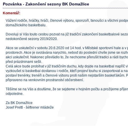
Pozvánka - Zakončení sezony BK Domažlice
Komentář:
Vážení rodiče, hráčky, hráči, členové výboru, sponzoři, fanoušci a všichni podpo
domažlického basketbalu.
Dovoluji si Vás touto cestou pozvat na již tradiční zakončení basketbalové sez
nedokončené sezony 2019/2020.
Akce se uskuteční v sobotu 20.6.2020 od 14 hod. v Městské sportovní hale a v 
prostorech. Akce je svolávána narychlo, neboď do poslední chvíle jsme se roz
akci uskutečnit. Nakonec převládlo to, že nechceme přerušit tradici a rádi by
před prázdninami sešli.
Celá akce bude probíhat v již tradičním duchu, kdy dojde na basketbal napříč 
vyzkoušet si basketbal dostanou i rodiče, kteří projeví touhu si zasportovat a
postaví trenérky, trenéři a členové výboru proti našim nejstarším baskeťákům.
připraveno na venkovním prostranství občerstvení.
Těšíme se na Vás a doufáme, že se sejdeme v hojném počtu a prožijeme příj
odpoledne.
Za BK Domažlice
Josef Prettl - šéftrener mládeže