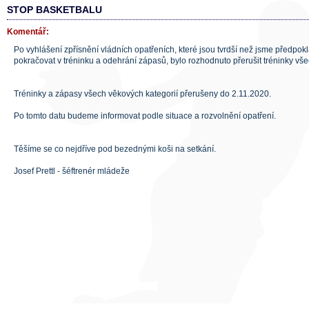
STOP BASKETBALU
Komentář:
Po vyhlášení zpřísnění vládních opatřeních, které jsou tvrdší než jsme předpok
pokračovat v tréninku a odehrání zápasů, bylo rozhodnuto přerušit tréninky vše
Tréninky a zápasy všech věkových kategorií přerušeny do 2.11.2020.
Po tomto datu budeme informovat podle situace a rozvolnění opatření.
Těšíme se co nejdříve pod bezednými koši na setkání.
Josef Prettl - šéftrenér mládeže