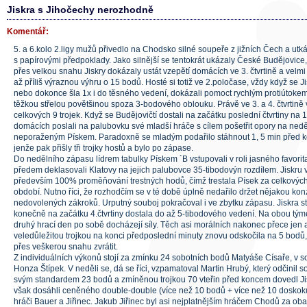
Jiskra s Jihočechy nerozhodně
Komentář:
5. a 6.kolo 2.ligy mužů přivedlo na Chodsko silné soupeře z jižních Čech a utk
s papírovými předpoklady. Jako silnější se tentokrát ukázaly České Budějovice,
přes velkou snahu Jiskry dokázaly ustát vzepětí domácích ve 3. čtvrtině a velm
až příliš výraznou výhru o 15 bodů. Hosté si totiž ve 2.poločase, vždy když se Jis
nebo dokonce šla 1x i do těsného vedení, dokázali pomoct rychlým protiúto
těžkou střelou povětšinou spoza 3-bodového oblouku. Právě ve 3. a 4. čtvrtině vs
celkových 9 trojek. Když se Budějovičtí dostali na začátku poslední čtvrtiny na 
domácích poslali na palubovku své mladší hráče s cílem pošetřit opory na ned
neporaženým Pískem. Paradoxně se mladým podařilo stáhnout 1, 5 min před 
jenže pak přišly tři trojky hostů a bylo po zápase.
Do nedělního zápasu lídrem tabulky Pískem ´B vstupovali v roli jasného favorita
předem deklasovali Klatovy na jejich palubovce 35-tibodovýn rozdílem. Jiskru 
především 100% proměňování trestných hodů, čímž trestala Písek za celkových 
období. Nutno říci, že rozhodčím se v té době úplně nedařilo držet nějakou kon
nedovolených zákroků. Urputný souboj pokračoval i ve zbytku zápasu. Jiskra st
konečně na začátku 4.čtvrtiny dostala do až 5-tibodového vedení. Na obou týme
druhý hrací den po sobě docházejí síly. Těch asi morálních nakonec přece jen as
veledůležitou trojkou na konci předposlední minuty znovu odskočila na 5 bodů,
přes veškerou snahu zvrátit.
Z individuálních výkonů stojí za zmínku 24 sobotních bodů Matyáše Císaře, v s
Honza Štípek. V neděli se, dá se říci, vzpamatoval Martin Hrubý, který odčinil so
svým standardem 23 bodů a zmíněnou trojkou 70 vteřin před koncem dovedl Jiskr
však dosáhli ceněného double-double (více než 10 bodů + více než 10 doskok
hráči Bauer a Jiřinec. Jakub Jiřinec byl asi nejplatnějším hráčem Chodů za oba