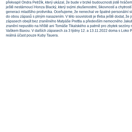
překvapil Ondra Petržík, který ukázal, že bude v brzké budoucnosti jistě hráčem 
ještě nestárnoucí Honza Blacký, který svými zkušenostmi, šikovností a chytrostí
generaci mladšího protivníka. Oceňujeme, že nenechal ve špatné personální sit
do obou zápasů s plným nasazením. V této souvislosti je třeba ještě dodat, že 
zápasech obejít bez zraněného Matyáše Prettla a především nemocného Jak
zranění nepustilo na hřiště ani Tomáše Tikalského a patrně pro zbytek sezóny
Vaškem Baxou. V dalších zápasech za 3 týdny 12. a 13.11.2022 doma s Loko 
reálná účast pouze Kuby Tauera.