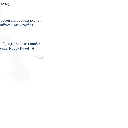
59:34)
 výkon z předchozího dne.
udržovali, ale v závěru
dřej 7(1), Šmelko Luboš 6,
Tomáš, Novák Pavel TH:
#radej