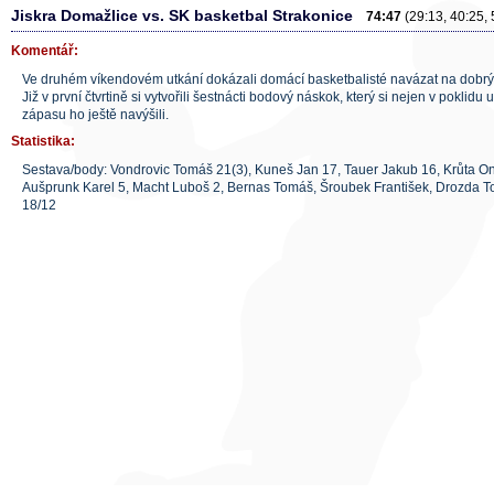
Jiskra Domažlice vs. SK basketbal Strakonice
74:47
(29:13, 40:25, 
Komentář:
Ve druhém víkendovém utkání dokázali domácí basketbalisté navázat na dobrý
Již v první čtvrtině si vytvořili šestnácti bodový náskok, který si nejen v poklidu 
zápasu ho ještě navýšili.
Statistika:
Sestava/body: Vondrovic Tomáš 21(3), Kuneš Jan 17, Tauer Jakub 16, Krůta On
Aušprunk Karel 5, Macht Luboš 2, Bernas Tomáš, Šroubek František, Drozda 
18/12