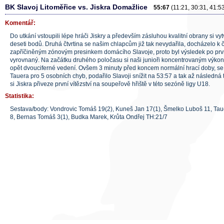
BK Slavoj Litoměřice vs. Jiskra Domažlice
55:67
(11:21, 30:31, 41:5
Komentář:
Do utkání vstoupili lépe hráči Jiskry a především zásluhou kvalitní obrany si vytv
deseti bodů. Druhá čtvrtina se našim chlapcům již tak nevydařila, docházelo k 
zapříčiněným zónovým presinkem domácího Slavoje, proto byl výsledek po prv
vyrovnaný. Na začátku druhého poločasu si naši junioři koncentrovaným výkon
opět dvouciferné vedení. Ovšem 3 minuty před koncem normální hrací doby, s
Tauera pro 5 osobních chyb, podařilo Slavoji snížit na 53:57 a tak až následná
si Jiskra přiveze první vítězství na soupeřově hřiště v této sezóně ligy U18.
Statistika:
Sestava/body: Vondrovic Tomáš 19(2), Kuneš Jan 17(1), Šmelko Luboš 11, Ta
8, Bernas Tomáš 3(1), Budka Marek, Krůta Ondřej TH:21/7