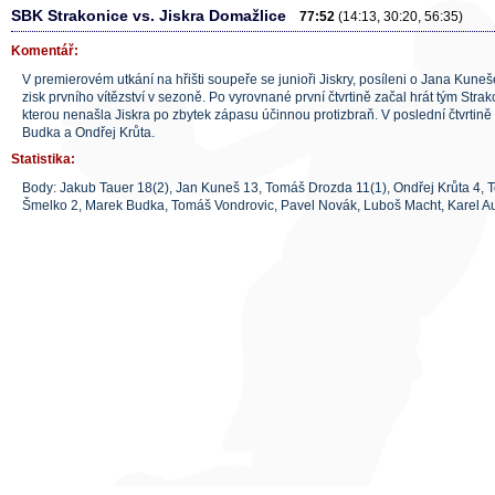
SBK Strakonice vs. Jiskra Domažlice
77:52
(14:13, 30:20, 56:35)
Komentář:
V premierovém utkání na hřišti soupeře se junioři Jiskry, posíleni o Jana Kuneše 
zisk prvního vítězství v sezoně. Po vyrovnané první čtvrtině začal hrát tým Str
kterou nenašla Jiskra po zbytek zápasu účinnou protizbraň. V poslední čtvrtině
Budka a Ondřej Krůta.
Statistika:
Body: Jakub Tauer 18(2), Jan Kuneš 13, Tomáš Drozda 11(1), Ondřej Krůta 4,
Šmelko 2, Marek Budka, Tomáš Vondrovic, Pavel Novák, Luboš Macht, Karel A