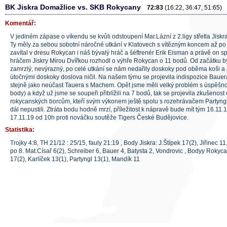
BK Jiskra Domažlice vs. SKB Rokycany
72:83
(16:22, 36:47, 51:65)
Komentář:
V jediném zápase o víkendu se kvůli odstoupení Mar.Lázní z 2.ligy střetla Jisk
Ty měly za sebou sobotní náročné utkání v Klatovech s vítězným koncem až p
zavítal v dresu Rokycan i náš bývalý hráč a šéftrenér Erik Eisman a právě on s
hráčem Jiskry Mírou Dvířkou rozhodl o výhře Rokycan o 11 bodů. Od začátku by
zamrzlý, nevýrazný, po celé utkání se nám nedařily doskoky pod oběma koši a
útočnými doskoky doslova ničil. Na našem týmu se projevila indispozice Bauera,
stejně jako neúčast Tauera s Machem. Opět jsme měli velký problém s úspěšnos
body) a když už jsme se soupeři přiblížili na 7 bodů, tak se projevila zkušeno
rokycanských borcům, kteří svým výkonem ještě spolu s rozehrávačem Partyngl
dál nepustili. Ztráta bodu hodně mrzí, příležitost k nápravě bude mít tým 16.11.
17.11.19 od 10h proti nováčku soutěže Tigers České Budějovice.
Statistika:
Trojky 4:8, TH 21/12 : 25/15, fauly 21:19 , Body Jiskra: J.Štípek 17(2), Jiřinec 
po 8. Mat.Císař 6(2), Schreiber 6, Bauer 4, Batysta 2, Vondrovic , Bodyy Rokyc
17(2), Karlíček 13(1), Partyngl 13(1), Mandík 11