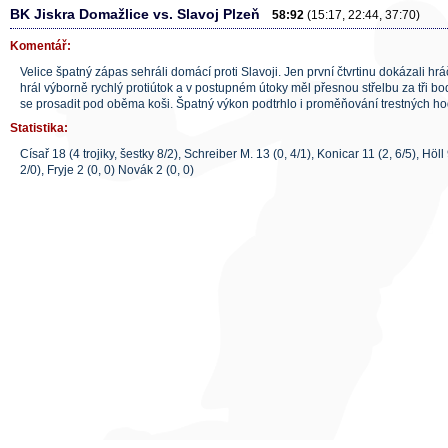
BK Jiskra Domažlice vs. Slavoj Plzeň
58:92
(15:17, 22:44, 37:70)
Komentář:
Velice špatný zápas sehráli domácí proti Slavoji. Jen první čtvrtinu dokázali hrá
hrál výborně rychlý protiútok a v postupném útoky měl přesnou střelbu za tři b
se prosadit pod oběma koši. Špatný výkon podtrhlo i proměňování trestných ho
Statistika:
Císař 18 (4 trojiky, šestky 8/2), Schreiber M. 13 (0, 4/1), Konicar 11 (2, 6/5), Höll
2/0), Fryje 2 (0, 0) Novák 2 (0, 0)