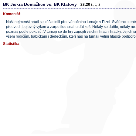
BK Jiskra Domažlice vs. BK Klatovy
28:20
(:, :, :)
Komentář:
Naši nejmenší hráči se zúčastnili předvánočního turnaje v Plzni. Svěřenci tre
předvedli bojovný výkon a zarputilou snahu dát koš. Někdy se dařilo, někdy ne. A
poznáš podle pokusů. V turnaji se do hry zapojili všichni hráči i hráčky. Jejich s
všem rodičům, babičkám i dědečkům, kteří nás na turnaji velmi hlasitě podporov
Statistika: