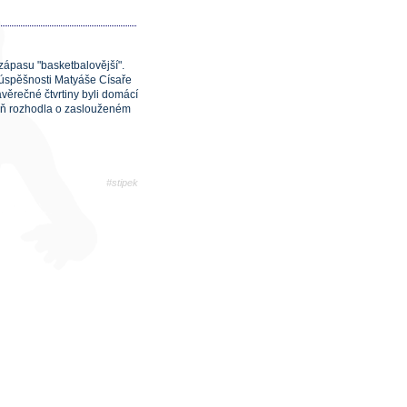
 zápasu "basketbalovější".
ké úspěšnosti Matyáše Císaře
závěrečné čtvrtiny byli domácí
zeň rozhodla o zaslouženém
#stipek