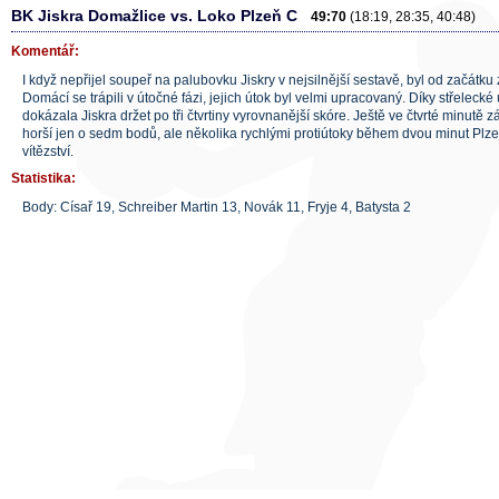
BK Jiskra Domažlice vs. Loko Plzeň C
49:70
(18:19, 28:35, 40:48)
Komentář:
I když nepřijel soupeř na palubovku Jiskry v nejsilnější sestavě, byl od začátku
Domácí se trápili v útočné fázi, jejich útok byl velmi upracovaný. Díky střelec
dokázala Jiskra držet po tři čtvrtiny vyrovnanější skóre. Ještě ve čtvrté minutě 
horší jen o sedm bodů, ale několika rychlými protiútoky během dvou minut Pl
vítězství.
Statistika:
Body: Císař 19, Schreiber Martin 13, Novák 11, Fryje 4, Batysta 2