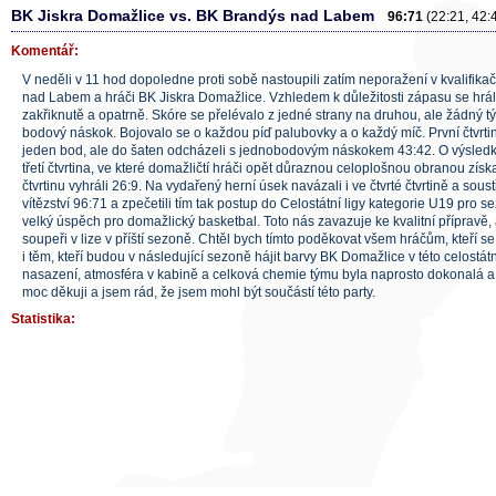
BK Jiskra Domažlice vs. BK Brandýs nad Labem
96:71
(22:21, 42:
Komentář:
V neděli v 11 hod dopoledne proti sobě nastoupili zatím neporažení v kvalifika
nad Labem a hráči BK Jiskra Domažlice. Vzhledem k důležitosti zápasu se hr
zakřiknutě a opatrně. Skóre se přelévalo z jedné strany na druhou, ale žádný 
bodový náskok. Bojovalo se o každou píď palubovky a o každý míč. První čtvrtin
jeden bod, ale do šaten odcházeli s jednobodovým náskokem 43:42. O výsledk
třetí čtvrtina, ve které domažličtí hráči opět důraznou celoplošnou obranou získa
čtvrtinu vyhráli 26:9. Na vydařený herní úsek navázali i ve čtvrté čtvrtině a sous
vítězství 96:71 a zpečetili tím tak postup do Celostátní ligy kategorie U19 pro 
velký úspěch pro domažlický basketbal. Toto nás zavazuje ke kvalitní přípravě
soupeři v lize v příští sezoně. Chtěl bych tímto poděkovat všem hráčům, kteří se
i těm, kteří budou v následující sezoně hájit barvy BK Domažlice v této celostát
nasazení, atmosféra v kabině a celková chemie týmu byla naprosto dokonalá a 
moc děkuji a jsem rád, že jsem mohl být součástí této party.
Statistika: