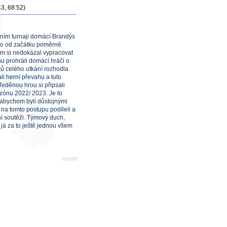
43, 68:52)
čním turnaji domácí Brandýs
álo od začátku poměrně
tým si nedokázal vypracovat
u prohráli domácí hráči o
ů celého utkání rozhodla
li herní převahu a tuto
tředěnou hrou si připsali
sezónu 2022/ 2023. Je to
, abychom byli důstojnými
 na tomto postupu podíleli a
ní soutěži. Týmový duch,
já za to ještě jednou všem
#prettl