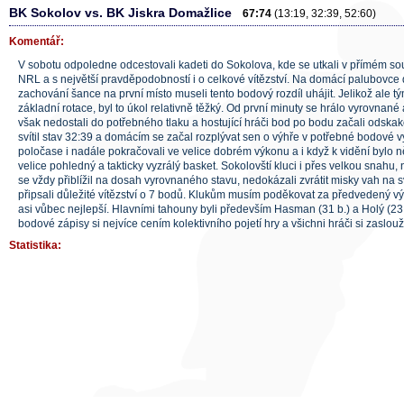
BK Sokolov vs. BK Jiskra Domažlice
67:74
(13:19, 32:39, 52:60)
Komentář:
V sobotu odpoledne odcestovali kadeti do Sokolova, kde se utkali v přímém soub
NRL a s největší pravděpodobností i o celkové vítězství. Na domácí palubovce d
zachování šance na první místo museli tento bodový rozdíl uhájit. Jelikož ale t
základní rotace, byl to úkol relativně těžký. Od první minuty se hrálo vyrovnané
však nedostali do potřebného tlaku a hostující hráči bod po bodu začali odskak
svítil stav 32:39 a domácím se začal rozplývat sen o výhře v potřebné bodové v
poločase i nadále pokračovali ve velice dobrém výkonu a i když k vidění bylo n
velice pohledný a takticky vyzrálý basket. Sokolovští kluci i přes velkou snahu,
se vždy přiblížil na dosah vyrovnaného stavu, nedokázali zvrátit misky vah na s
připsali důležité vítězství o 7 bodů. Klukům musím poděkovat za předvedený výk
asi vůbec nejlepší. Hlavními tahouny byli především Hasman (31 b.) a Holý (23 b
bodové zápisy si nejvíce cením kolektivního pojetí hry a všichni hráči si zaslou
Statistika: