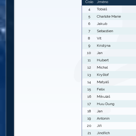
Číslo
Jméno
4
Tobiáš
5
Charlote Marie
6
Jakub
7
Sebastien
8
Vít
9
Kristýna
10
Jan
11
Hubert
12
Michal
13
Kryštof
14
Matyáš
15
Felix
16
Mikuláš
17
Huu Dung
18
Jan
19
Antonín
20
Jiří
21
Jindřich