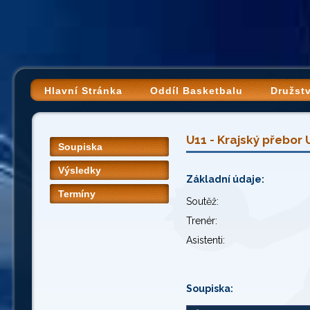
Hlavní Stránka
Oddíl Basketbalu
Družst
U11 - Krajský přebor
Soupiska
Výsledky
Základní údaje:
Termíny
Soutěž:
Trenér:
Asistenti:
Soupiska: